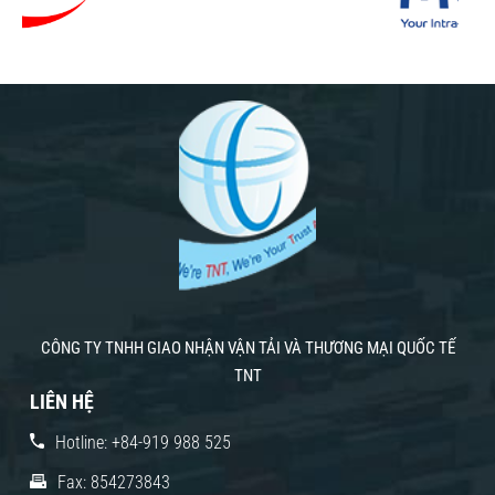
CÔNG TY TNHH GIAO NHẬN VẬN TẢI VÀ THƯƠNG MẠI QUỐC TẾ
TNT
LIÊN HỆ
Hotline: +84-919 988 525
Fax: 854273843