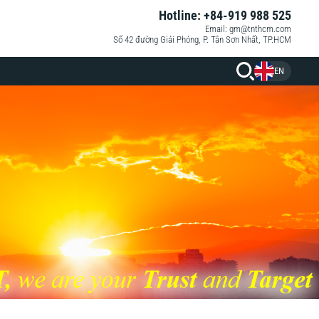
Hotline: +84-919 988 525
Email: gm@tnthcm.com
Số 42 đường Giải Phóng, P. Tân Sơn Nhất, TP.HCM
EN