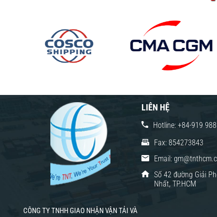
LIÊN HỆ
Hotline: +84-919 98
Fax: 854273843
Email: gm@tnthcm.
Số 42 đường Giải Ph
Nhất, TP.HCM
CÔNG TY TNHH GIAO NHẬN VẬN TẢI VÀ