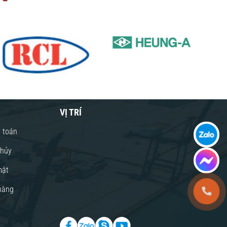
VỊ TRÍ
 toán
 hủy
mật
hàng