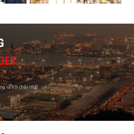
G
GET
ng và trôi chảy nhất
-