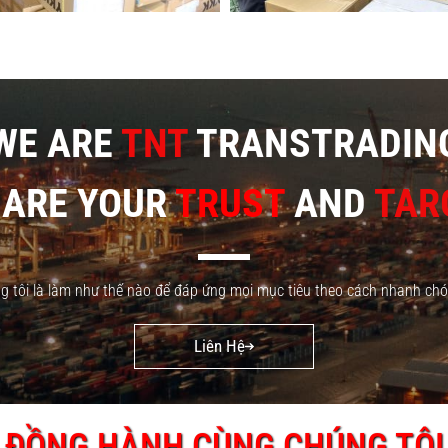
WE ARE
TNT
TRANSTRADIN
 ARE YOUR
TRUST
AND
TAR
g tôi là làm như thế nào để đáp ứng mọi mục tiêu theo cách nhanh chó
Liên Hệ
- ĐỒNG HÀNH CÙNG CHÚNG TÔI 